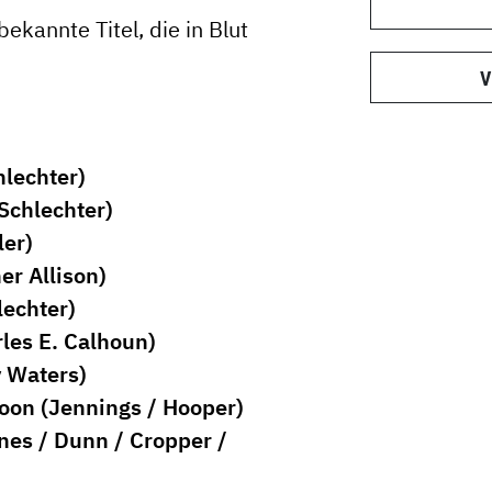
ekannte Titel, die in Blut
V
hlechter)
 Schlechter)
ler)
er Allison)
lechter)
rles E. Calhoun)
y Waters)
oon (Jennings / Hooper)
nes / Dunn / Cropper /