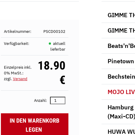
GIMME TH
GIMME TH
Artikelnummer:
PSCD00102
Verfügbarkeit:
aktuell
Beats'n'B
lieferbar
Pinetown
18.90
Einzelpreis inkl.
0% MwSt.:
Bechstein
€
zzgl.
Versand
MOJO LIV
Anzahl:
Hamburg 
(Maxi-CD
IN DEN WARENKORB
LEGEN
HUWA WU