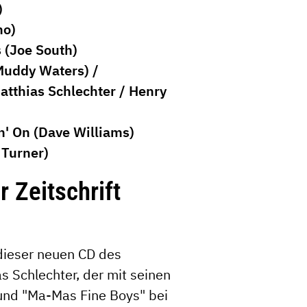
)
no)
 (Joe South)
(Muddy Waters) /
Matthias Schlechter / Henry
n' On (Dave Williams)
 Turner)
 Zeitschrift
dieser neuen CD des
 Schlechter, der mit seinen
und "Ma-Mas Fine Boys" bei