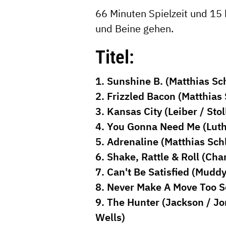
66 Minuten Spielzeit und 15 b
und Beine gehen.
Titel:
1. Sunshine B. (Matthias Sc
2. Frizzled Bacon (Matthias
3. Kansas City (Leiber / Stol
4. You Gonna Need Me (Luth
5. Adrenaline (Matthias Sch
6. Shake, Rattle & Roll (Cha
7. Can't Be Satisfied (Mudd
8. Never Make A Move Too S
9. The Hunter (Jackson / Jo
Wells)