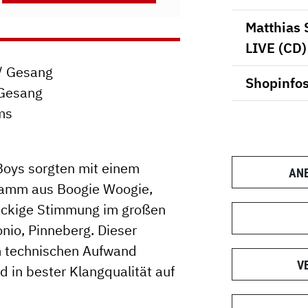
Matthias 
LIVE (CD)
 / Gesang
Shopinfo
 Gesang
ms
Boys sorgten mit einem
AN
ramm aus Boogie Woogie,
nackige Stimmung im großen
nio, Pinneberg. Dieser
 technischen Aufwand
V
d in bester Klangqualität auf